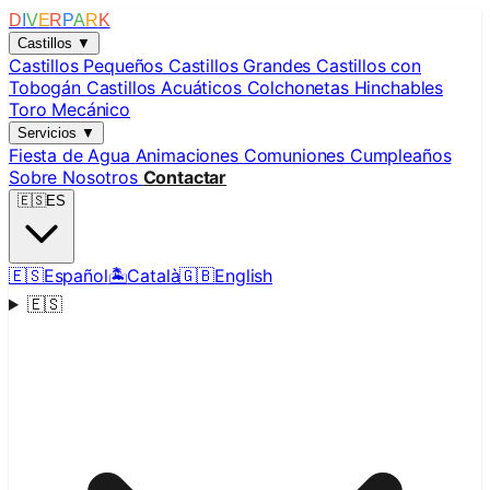
D
I
V
E
R
P
A
R
K
Castillos
▼
Castillos Pequeños
Castillos Grandes
Castillos con
Tobogán
Castillos Acuáticos
Colchonetas Hinchables
Toro Mecánico
Servicios
▼
Fiesta de Agua
Animaciones
Comuniones
Cumpleaños
Sobre Nosotros
Contactar
🇪🇸
ES
🇪🇸
Español
🏝️
Català
🇬🇧
English
🇪🇸