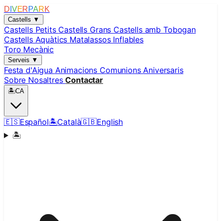
D
I
V
E
R
P
A
R
K
Castells
▼
Castells Petits
Castells Grans
Castells amb Tobogan
Castells Aquàtics
Matalassos Inflables
Toro Mecànic
Serveis
▼
Festa d'Aigua
Animacions
Comunions
Aniversaris
Sobre Nosaltres
Contactar
🏝️
CA
🇪🇸
Español
🏝️
Català
🇬🇧
English
🏝️